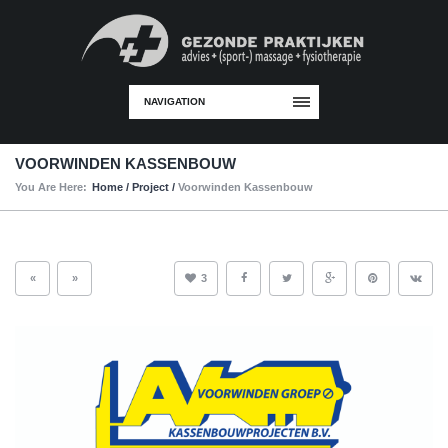
NAVIGATION
VOORWINDEN KASSENBOUW
You Are Here:
Home
/
Project
/
Voorwinden Kassenbouw
«
»
3